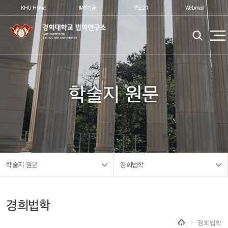
KHU Home
발전기금
인포21
Webmail
학술지 원문
학술지 원문
경희법학
경희법학
경희법학