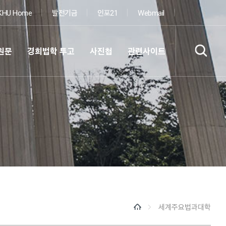
KHU Home
발전기금
인포21
Webmail
원문
경희법학 투고
사진첩
관련사이트
세계주요법과대학