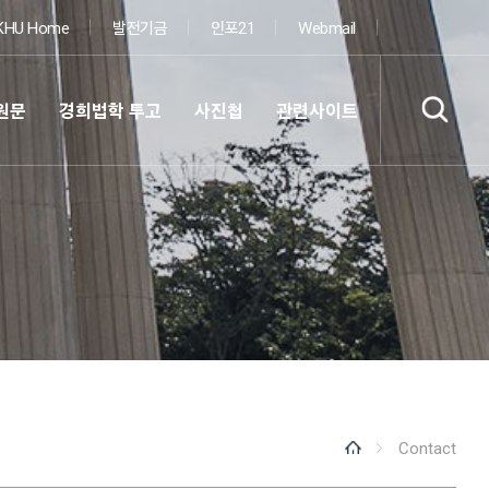
KHU Home
발전기금
인포21
Webmail
원문
경희법학 투고
사진첩
관련사이트
Contact